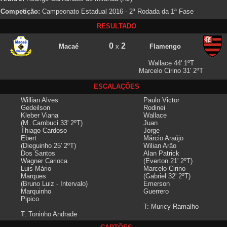
Competição:
Campeonato Estadual 2016 - 2ª Rodada da 1ª Fase
RESULTADO
0
2
Macaé
x
Flamengo
Wallace 44' 1ºT
Marcelo Cirino 31' 2ºT
ESCALAÇÕES
Willian Alves
Paulo Victor
Gedeilson
Rodinei
Kleber Viana
Wallace
(M. Cambuci 33' 2ºT)
Juan
Thiago Cardoso
Jorge
Ebert
Márcio Araújo
(Dieguinho 25' 2ºT)
Wilian Arão
Dos Santos
Alan Patrick
Wagner Carioca
(Everton 21' 2ºT)
Luis Mário
Marcelo Cirino
Marques
(Gabriel 32' 2ºT)
(Bruno Luiz - Intervalo)
Emerson
Marquinho
Guerrero
Pipico
T: Muricy Ramalho
T: Toninho Andrade