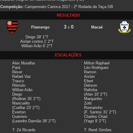
Competição:
Campeonato Carioca 2017 - 2ª Rodada da Taça GB
RESULTADO
3
0
Flamengo
x
Macaé
Diego 39' 1°T
Aislan contra 1' 2°T
Willian Arão 6' 2°T
ESCALAÇÕES
Alex Muralha
Milton Raphael
Pará
Léo Rodrigues
Réver
Ramon
Rafael Vaz
Aislan
Trauco
Ebert
Rômulo
Diérson
Willian Arão
Rafinha
Diego
(Alan 10' 2°T)
(Rodinei 35' 2°T)
Marquinho
Mancuello
Zotti
(Cuéllar 23' 2°T)
Romarinho
Everton
(F. Santos 31' 2°T)
Guerrero
Charles Chad
(Leandro Damião 39' 2°T)
(Yago 9' 2°T)
T: Zé Ricardo
T: Renê Simões