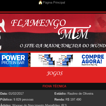
Página Principal
FICHA TÉCNICA
Data:
01/02/2017
Estádio:
Raulino de Oliveira
Público:
9.829 pessoas
Renda:
R$ 197.490
Árbitro:
Wagner do Nascimento Magalhães (RJ)