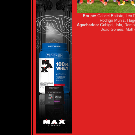
-----
Em pé:
Gabriel Batista, Léo P
--------- ---- ---
Rodrigo Muniz, Hugo
Agachados:
Gabigol, Isla, Ramo
--
-----------------
João Gomes, Matheu