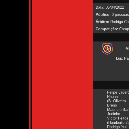
Data:
05/04/2021
Público:
0 pessoas
Árbitro:
Rodrigo Car
Competição:
Campe
M
Luiz Pa
Felipe Lacer
Rhuan
(B. Oliveira -
Breno
Maurício Ba
Juninho
Victor Feitos
(Humberto 29
Rodrigo Yuri