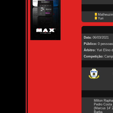
Matheuzin
Yuri
Data:
06/03/2021
Público:
0 pessoas
Árbitro:
Yuri Elino 
Competição:
Campe
Milton Rapha
Pedro Costa
(Marcus 14' 
Barba