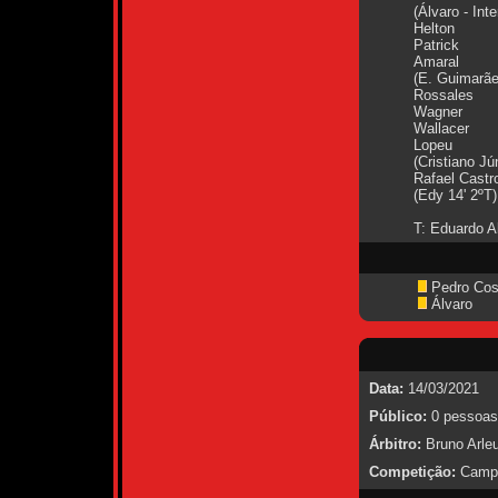
(Álvaro - Inte
Helton
Patrick
Amaral
(E. Guimarãe
Rossales
Wagner
Wallacer
Lopeu
(Cristiano Jú
Rafael Castr
(Edy 14' 2ºT)
T: Eduardo A
Pedro Cos
Álvaro
Data:
14/03/2021
Público:
0 pessoas
Árbitro:
Bruno Arleu
Competição:
Campe