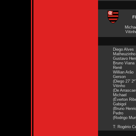
F
Michae
Vitinh
Diego Alves
Matheuzinho
Gustavo Hen
Bruno Viana
Renê
Willian Arão
Gerson
(Diego 27' 2º
Vitinho
(De Arrascaet
Michael
(Éverton Ribe
Gabigol
(Bruno Henri
Pedro
(Rodrigo Mun
T: Rogério C