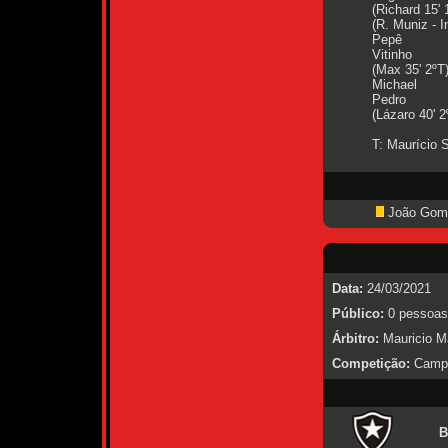
(Richard 15' 
(R. Muniz - I
Pepê
Vitinho
(Max 35' 2ºT
Michael
Pedro
(Lázaro 40' 2
T: Maurício 
João Gom
Data:
24/03/2021
Público:
0 pessoas
Árbitro:
Mauricio M
Competição:
Campe
B