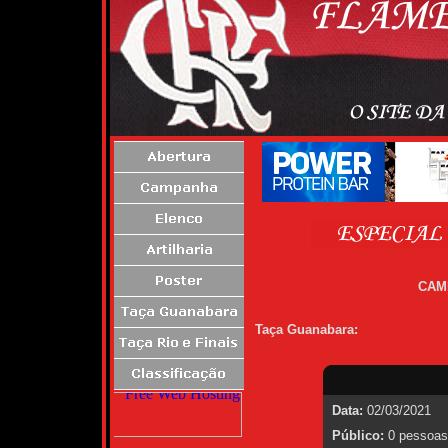
CAM
Taça Guanabara:
Data:
02/03/2021
Público:
0 pessoas