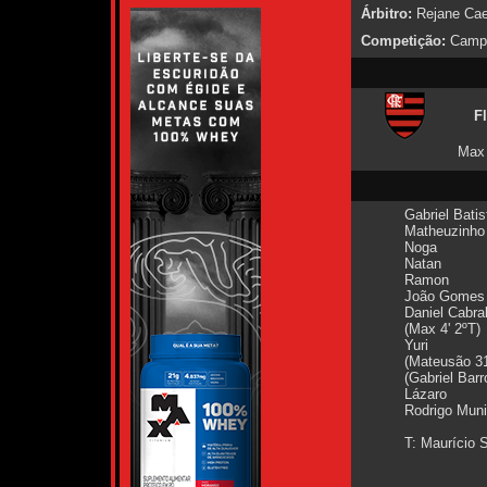
Árbitro:
Rejane Caet
Competição:
Campe
F
Max 
Gabriel Batis
Matheuzinho
Noga
Natan
Ramon
João Gomes
Daniel Cabra
(Max 4' 2ºT)
Yuri
(Mateusão 31
(Gabriel Barr
Lázaro
Rodrigo Mun
T: Maurício 