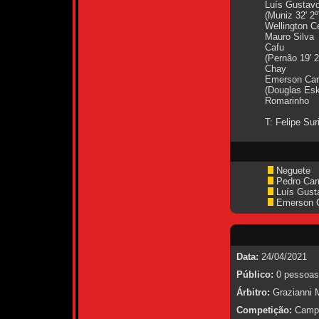
Luís Gustav
(Muniz 32' 2º
Wellington C
Mauro Silva
Cafu
(Pernão 19' 2
Chay
Emerson Car
(Douglas Eski
Romarinho
T: Felipe Sur
Neguete
Pedro Carr
Luís Gust
Emerson C
Data:
24/04/2021
Público:
0 pessoas
Árbitro:
Grazianni 
Competição:
Campe