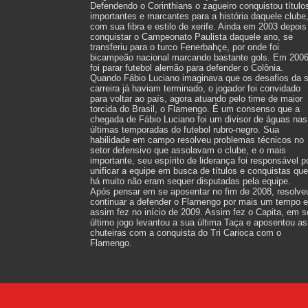
Defendendo o Corinthians o zagueiro conquistou título
importantes e marcantes para a história daquele clube
com sua fibra e estilo de xerife. Ainda em 2003 depois
conquistar o Campeonato Paulista daquele ano, se
transferiu para o turco Fenerbahçe, por onde foi
bicampeão nacional marcando bastante gols. Em 200
foi parar futebol alemão para defender o Colônia.
Quando Fábio Luciano imaginava que os desafios da 
carreira já haviam terminado, o jogador foi convidado
para voltar ao país, agora atuando pelo time de maior
torcida do Brasil, o Flamengo. É um consenso que a
chegada de Fábio Luciano foi um divisor de águas nas
últimas temporadas do futebol rubro-negro. Sua
habilidade em campo resolveu problemas técnicos no
setor defensivo que assolavam o clube, e o mais
importante, seu espírito de liderança foi responsável p
unificar a equipe em busca de títulos e conquistas que
há muito não eram sequer disputadas pela equipe.
Após pensar em se aposentar no fim de 2008, resolve
continuar a defender o Flamengo por mais um tempo e
assim fez no início de 2009. Assim fez o Capita, em s
último jogo levantou a sua última Taça e aposentou as
chuteiras com a conquista do Tri Carioca com o
Flamengo.