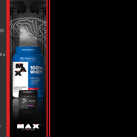
03-
4 e
e