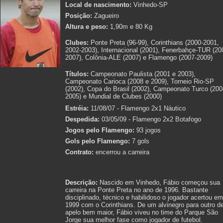
Local de nascimento:
Vinhedo-SP
Posição:
Zagueiro
Altura e peso:
1,90m e 80 Kg
Clubes:
Ponte Preta (96-99), Corinthians (2000-2001,
2002-2003), Internacional (2001), Fenerbahçe-TUR (20
2007), Colônia-ALE (2007) e Flamengo (2007-2009)
Títulos:
Campeonato Paulista (2001 e 2003),
Campeonato Carioca (2008 e 2009), Torneio Rio-SP
(2002), Copa do Brasil (2002), Campeonato Turco (200
2005) e Mundial de Clubes (2000)
Estréia:
11/08/07 - Flamengo 2x1 Náutico
Despedida:
03/05/09 - Flamengo 2x2 Botafogo
Jogos pelo Flamengo:
93 jogos
Gols pelo Flamengo:
7 gols
Contrato:
encerrou a carreira
Descrição:
Nascido em Vinhedo, Fábio começou sua
carreira na Ponte Preta no ano de 1996. Bastante
disciplinado, técnico e habilidoso o jogador acertou em
1999 com o Corinthians. De um alvinegro para outro d
apelo bem maior, Fábio viveu no time do Parque São
Jorge sua melhor fase como jogador de futebol.