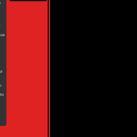
s
,
6
sua
or
u
eu