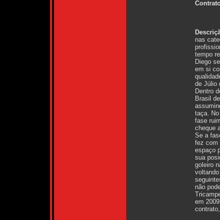
Contrato
Descriç
nas cate
profissi
tempo re
Diego se
em si co
qualidad
de Júlio
Dentro d
Brasil d
assumind
taça. No
fase rui
cheque a
Se a fas
fez com 
espaço 
sua posi
goleiro 
voltando
seguinte
não pode
Tricampe
em 2009.
contrato