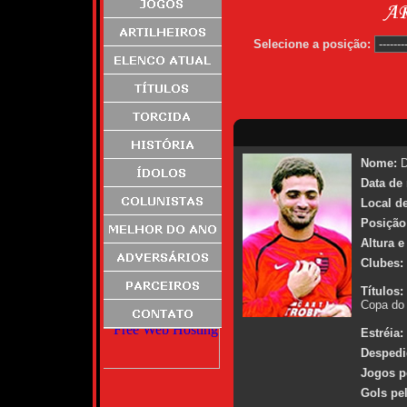
Selecione a posição:
Nome:
D
Data de
Local d
Posição
Altura e
Clubes:
Títulos:
Copa do 
Estréia:
Despedi
Jogos p
Gols pe