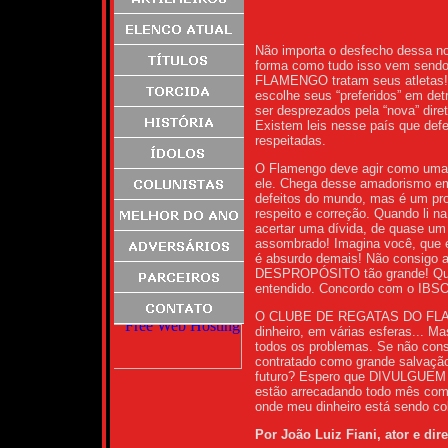
Não importa o desfecho dessa no
forma como tudo isso vem sendo 
FLAMENGO tratam seus atletas! N
escolhe seus “preferidos” em det
ser desprezados pela “nova” diret
Existem leis nesse país que def
respeitadas.
O Flamengo deve agir como uma 
ele. Chega desse amadorismo em 
defeitos do mundo, mas é um pro
respeito e correção. Quando li
acertar uma dívida, de quase um 
assombrado! Imagina você, que e
é absurdo demais! Não consigo ac
DESPROPÓSITO tão grande! Quer
entendido. Concordo com o IBS
O CLUBE DE REGATAS DO FLAME
dinheiro, em várias esferas... M
todos os problemas. Se não con
contratado como grande salvação 
futuro? Espero que DIVULGUEM m
estão arrecadando todo mês co
onde meu dinheiro está sendo 
Por João Luiz Fiani, ator e dire