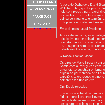
A troca de Galhardo e David Braz
Welinton Silva, que foi para o F
hoje sem reserva para lateral-di
que Wallace. Sem falar da saída
deixou de pagar ele, e também a fa
E hoje esta no Galo, se tivesse 
Erros do nosso atual Presidente
A troca de técnicos, a contrataç
principalmente ter deixado fechar
contratar um ídolo como Kaká o
muito superior nem ao de Dorival
trabalho está no começo, mais t
O Nosso Técnico Mano:
Os erros do Mano fizeram com qu
Samir, com a Portuguesa com um
errou feio ao substituir o Hernan
origem ao gol marcado pelo Laur
experiência, ele recuou o time, 
cometer esse tipo de erro.
Opinião de torcedor:
Eu continuo achando o campeonat
últimos bons jogadores Neymar 
não pode dar esses moles para Po
esses altos e baixos do time. A