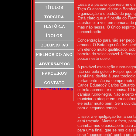
Essa é a palavra que resume o s
Taça Guanabara diante o Botafogo
organização e o padrão de jogo q
Está claro que a filosofia do Fl
acostumei a ver, em semana de j
mas não nessa. O único espírito
concentração.
Concentração para não ser pego 
armado. O Botafogo não fez nenh
um elenco muito qualificado, sob 
barreira do selecionável Jeffers
pouco neste duelo.
A provável escalação rubro-negra
não ser pelo goleiro Felipe, que 
semi-final devido á uma torcicol
certamente não irá comprometer.
Carlos Eduardo? Carlos Eduardo 
estrela aparece, e o camisa 10 t
camisa rubro-negra. Não é certo 
municiar o ataque em um confront
ele estar muito bem. Sem dúvida
para o segundo tempo.
É isso, a empolgação toma conta
está traçado. Manter o foco, par
carimbarmos o passaporte para a
para uma final, que se nos class
esse "aquecimento" contra um gr