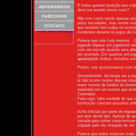
E todos querem punição aos culp
deve ser punido nesse caso?
Não tem como existir apenas um 
pelos torcedores, mas existe mu
que também tem culpa no ocorri
incidentes durante os jogos da C
Parece que vale tudo mesmo... Q
jogando objetos em jogadores de
com um escudo quando uma atleta
por exemplo. Em quantos pré-jog
apedrejando ônibus, tumultos entr
Porém, nos acostumamos com a se
Sinceramente, dá inveja ver a o
lá não ocorre muitas dessas sit
maior torneio de futebol da Amér
esperada em um evento que acred
Conmebol.
Falta rigor, falta vontade de que
instituição colocam assuntos pol
Acho ridículo por parte do regu
por atos deste tipo. Apesar de qu
tomada para tentar conscientizar
culpado pelo ato estupido de um 
Parece que todos estavam mais 