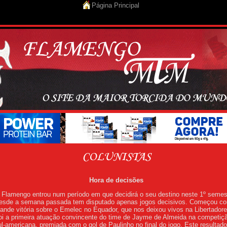
Página Principal
Hora de decisões
 Flamengo entrou num período em que decidirá o seu destino neste 1º semes
esde a semana passada tem disputado apenas jogos decisivos. Começou c
rande vitória sobre o Emelec no Equador, que nos deixou vivos na Libertadore
oi a primeira atuação convincente do time de Jayme de Almeida na competiç
ul-americana, premiada com o gol de Paulinho no final do jogo. Este resultado