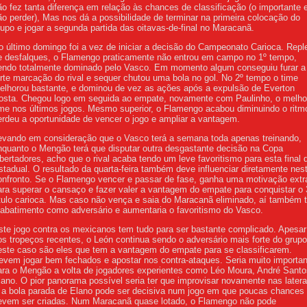
ão fez tanta diferença em relação às chances de classificação (o importante 
ão perder), Mas nos dá a possibilidade de terminar na primeira colocação do
rupo e jogar a segunda partida das oitavas-de-final no Maracanã.
o último domingo foi a vez de iniciar a decisão do Campeonato Carioca. Repl
e desfalques, o Flamengo praticamente não entrou em campo no 1º tempo,
endo totalmente dominado pelo Vasco. Em momento algum conseguiu furar a
orte marcação do rival e sequer chutou uma bola no gol. No 2º tempo o time
elhorou bastante, e dominou de vez as ações após a expulsão de Everton
osta. Chegou logo em seguida ao empate, novamente com Paulinho, o melho
ime nos últimos jogos. Mesmo superior, o Flamengo acabou diminuindo o ritm
erdeu a oportunidade de vencer o jogo e ampliar a vantagem.
evando em consideração que o Vasco terá a semana toda apenas treinando,
nquanto o Mengão terá que disputar outra desgastante decisão na Copa
ibertadores, acho que o rival acaba tendo um leve favoritismo para esta final 
stadual. O resultado da quarta-feira também deve influenciar diretamente nes
onfronto. Se o Flamengo vencer e passar de fase, ganha uma motivação extr
ara superar o cansaço e fazer valer a vantagem do empate para conquistar o 
ítulo carioca. Mas caso não vença e saia do Maracanã eliminado, aí também t
 abatimento como adversário e aumentaria o favoritismo do Vasco.
ste jogo contra os mexicanos tem tudo para ser bastante complicado. Apesar
os tropeços recentes, o León continua sendo o adversário mais forte do grupo
este caso são eles que tem a vantagem do empate para se classificarem.
evem jogar bem fechados e apostar nos contra-ataques. Seria muito importan
ara o Mengão a volta de jogadores experientes como Léo Moura, André Santo
lano. O pior panorama possível seria ter que improvisar novamente nas latera
 a bola parada de Elano pode ser decisiva num jogo em que poucas chances
evem ser criadas. Num Maracanã quase lotado, o Flamengo não pode