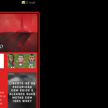
E-mail
tre.
om a
s.
ão