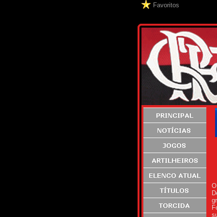
Favoritos
O
D
g
F
s