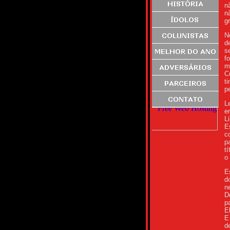
n
n
g
N
d
s
f
m
C
t
p
L
e
L
E
c
p
t
o
E
d
n
D
p
E
E
d