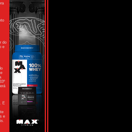
era
eto
r do
o e
do
te
a
33º
erá
. E
te
s e
is.