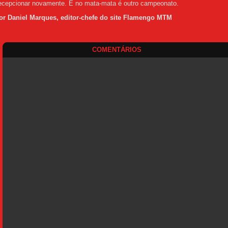
ecepcionar novamente. E no mata-mata é outro campeonato.
or Dan
iel Marques, editor-chefe do site Flamengo MTM
COMENTÁRIOS